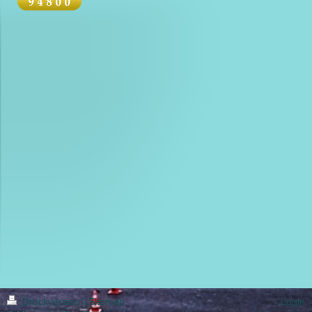
Druckversion
|
Sitemap
Login