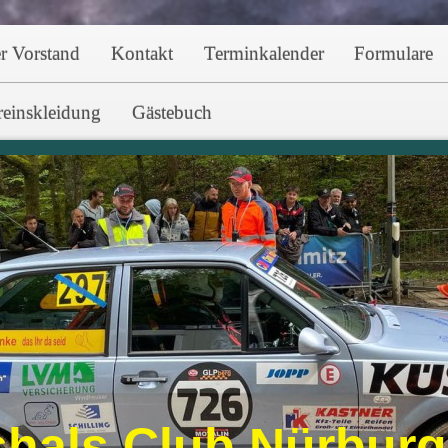
r Vorstand
Kontakt
Terminkalender
Formulare
reinskleidung
Gästebuch
hals Club Nürbur